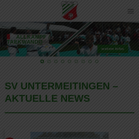
Zum
Inhalt
springen
ALLKAMPF /
TAEKWANDO
weitere Infos
SV UNTERMEITINGEN –
AKTUELLE NEWS