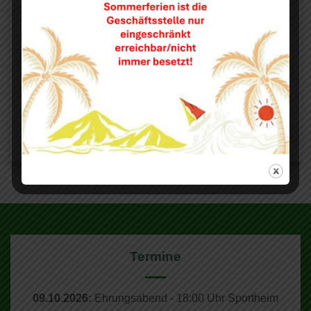
Auf die Spenden,
fertig, los!
Ab jetzt gibt es wieder die Möglichkeit beim EDEKA-
Einkauf etwas für den SV Untermeitingen zu tun.
Termine
09.10.2026:
Ehrungsabend - 18:00 Uhr Sportheim