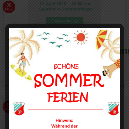
30
März
Jahreshauptversammlun
2026
11
März