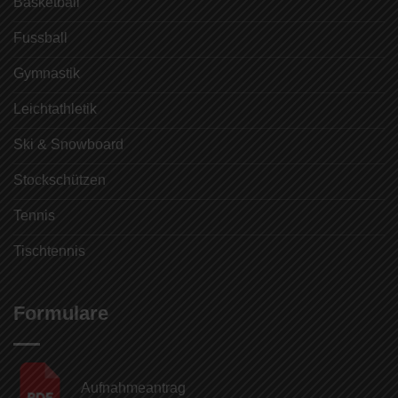
Basketball
Fussball
Gymnastik
Leichtathletik
Ski & Snowboard
Stockschützen
Tennis
Tischtennis
Formulare
Aufnahmeantrag