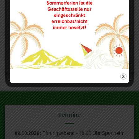
Auf die Spenden,
fertig, los!
Ab jetzt gibt es wieder die Möglichkeit beim EDEKA-
Einkauf etwas für den SV Untermeitingen zu tun.
Termine
09.10.2026:
Ehrungsabend - 18:00 Uhr Sportheim