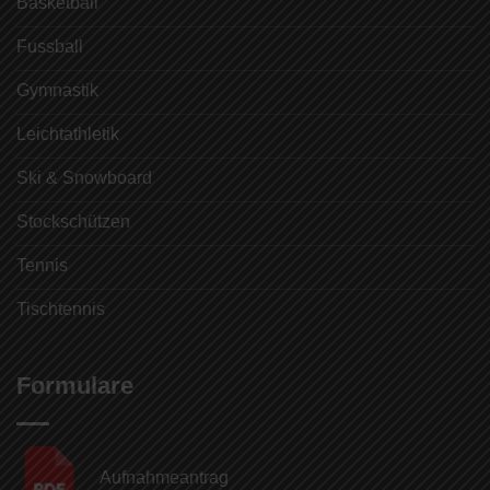
Basketball
Fussball
Gymnastik
Leichtathletik
Ski & Snowboard
Stockschützen
Tennis
Tischtennis
Formulare
Aufnahmeantrag