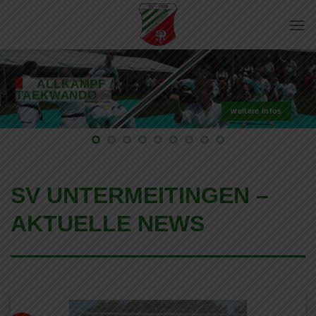
Zum
Inhalt
springen
ALLKAMPF /
TAEKWANDO
weitere Infos
SV UNTERMEITINGEN –
AKTUELLE NEWS