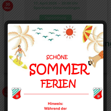
30
März
Jahreshauptversammlun
2026
11
März