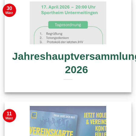
30
März
Jahreshauptversammlun
2026
11
März