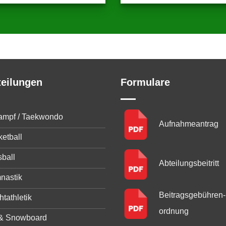
teilungen
Formulare
kampf / Taekwondo
Aufnahmeantrag
etball
ball
Abteilungsbeitritt
nastik
Beitragsgebühren­
htathletik
ordnung
 & Snowboard